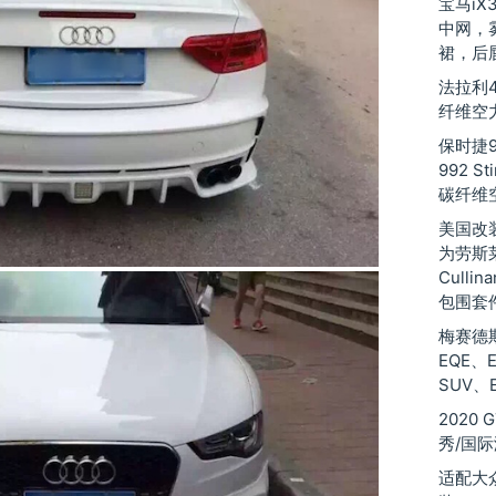
宝马iX
中网，
裙，后
法拉利48
纤维空
保时捷9
992 St
碳纤维
美国改装厂
为劳斯莱斯
Culli
包围套
梅赛德斯
EQE、
SUV、
2020
秀/国
适配大