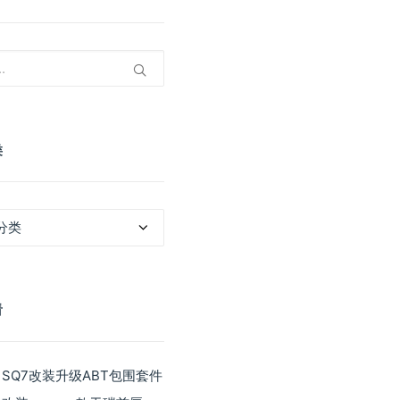
类
看
 SQ7改装升级ABT包围套件