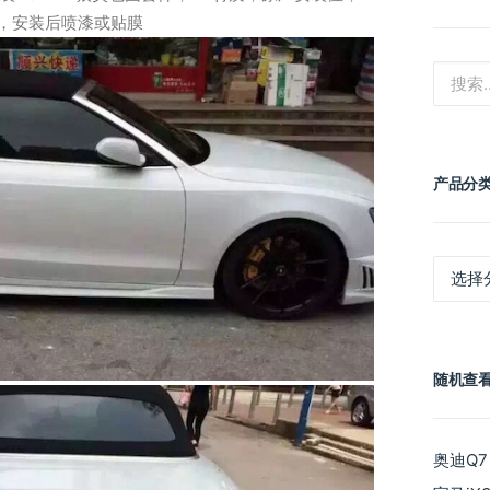
，安装后喷漆或贴膜
产品分
产
品
分
类
随机查
奥迪Q7