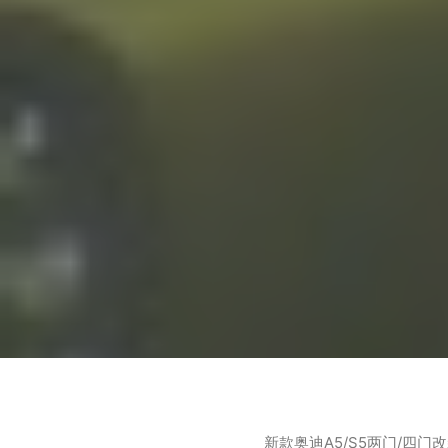
新款奥迪A5/S5两门/四