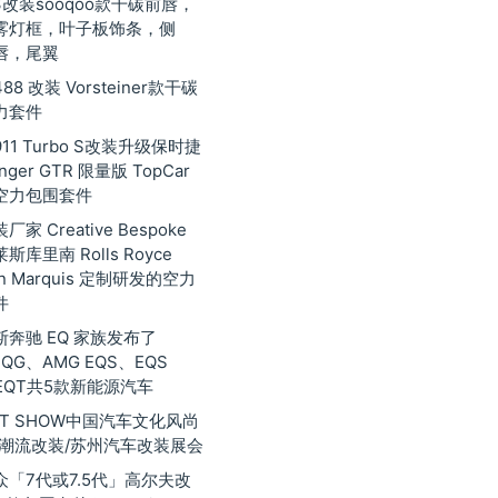
3改装sooqoo款干碳前唇，
雾灯框，叶子板饰条，侧
唇，尾翼
8 改装 Vorsteiner款干碳
力套件
11 Turbo S改装升级保时捷
inger GTR 限量版 TopCar
空力包围套件
家 Creative Bespoke
库里南 Rolls Royce
nan Marquis 定制研发的空力
件
奔驰 EQ 家族发布了
EQG、AMG EQS、EQS
EQT共5款新能源汽车
 GT SHOW中国汽车文化风尚
际潮流改装/苏州汽车改装展会
众「7代或7.5代」高尔夫改