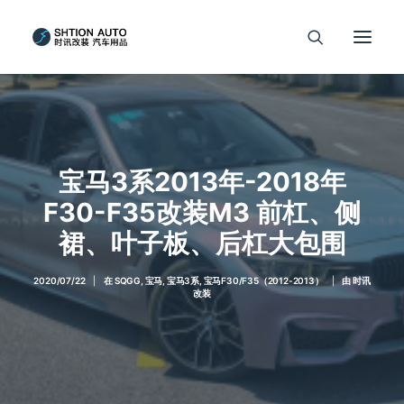
宝马3系2013年-2018年
F30-F35改装M3 前杠、侧
裙、叶子板、后杠大包围
2020/07/22
|
在
SQGG
,
宝马
,
宝马3系
,
宝马F30/F35（2012-2013）
|
由
时讯
改装