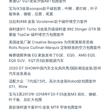
奥迪Q7 SQ7改装升级ABT包围套件
宝马iX3改装sooqoo款干碳前唇，中网，雾灯框，叶子
板饰条，侧裙，后唇，尾翼
法拉利488 改装 Vorsteiner款干碳纤维空力套件
保时捷911 Turbo S改装升级保时捷 992 Stinger GTR 限
量版 TopCar 碳纤维空力包围套件
美国改装厂家 Creative Bespoke 为劳斯莱斯库里南
Rolls Royce Cullinan Marquis 定制研发的空力包围套件
梅赛德斯奔驰 EQ 家族发布了EQE、EQG、AMG EQS、
EQS SUV、EQT共5款新能源汽车
2020 GT SHOW中国汽车文化风尚秀/国际潮流改装/苏州
汽车改装展会
适配大众「7代或7.5代」高尔夫改装Robot款包围套件
GTI、Rline
宝马3系2013年-2018年F30-F35改装M3 前杠、侧裙、
叶子板、后杠大包围
新款保时捷卡宴9Y0 改装 MTR 窄体包围套件