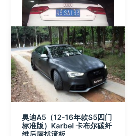
由 时讯改装
奥迪A5（12-16年款S5四门
标准版）Karbel 卡布尔碳纤
维后唇扰流板