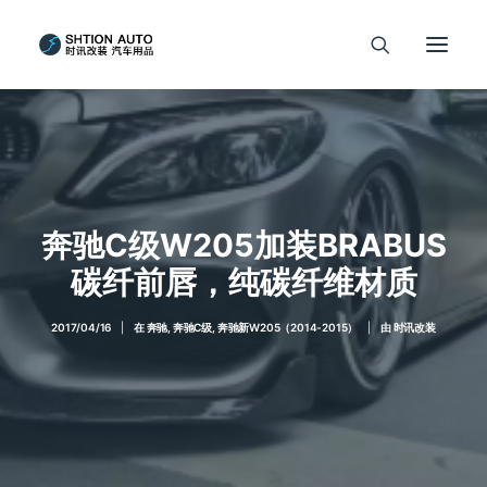
奔驰C级W205加装BRABUS
碳纤前唇，纯碳纤维材质
2017/04/16
|
在
奔驰
,
奔驰C级
,
奔驰新W205（2014-2015）
|
由
时讯改装