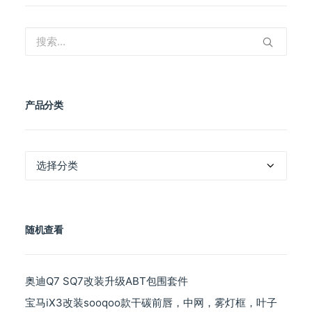
产品分类
产
品
分
类
随机查看
奥迪Q7 SQ7改装升级ABT包围套件
宝马iX3改装sooqoo款干碳前唇，中网，雾灯框，叶子