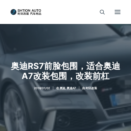
奥迪RS7前脸包围，适合奥迪
A7改装包围，改装前杠
2016/01/02
|
在
奥迪
,
奥迪A7
|
由
时讯改装