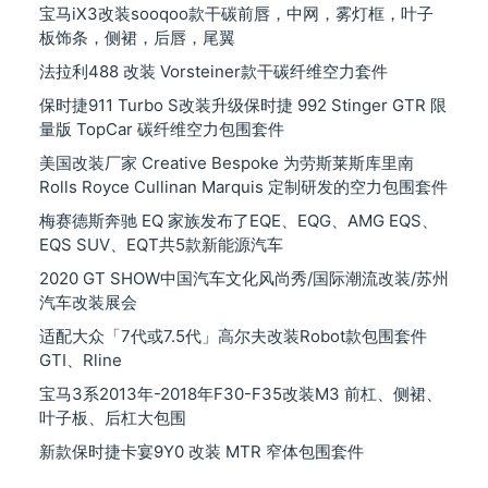
宝马iX3改装sooqoo款干碳前唇，中网，雾灯框，叶子
板饰条，侧裙，后唇，尾翼
法拉利488 改装 Vorsteiner款干碳纤维空力套件
保时捷911 Turbo S改装升级保时捷 992 Stinger GTR 限
量版 TopCar 碳纤维空力包围套件
美国改装厂家 Creative Bespoke 为劳斯莱斯库里南
Rolls Royce Cullinan Marquis 定制研发的空力包围套件
梅赛德斯奔驰 EQ 家族发布了EQE、EQG、AMG EQS、
EQS SUV、EQT共5款新能源汽车
2020 GT SHOW中国汽车文化风尚秀/国际潮流改装/苏州
汽车改装展会
适配大众「7代或7.5代」高尔夫改装Robot款包围套件
GTI、Rline
宝马3系2013年-2018年F30-F35改装M3 前杠、侧裙、
叶子板、后杠大包围
新款保时捷卡宴9Y0 改装 MTR 窄体包围套件