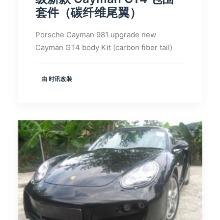
套件（碳纤维尾翼）
Porsche Cayman 981 upgrade new
Cayman GT4 body Kit (carbon fiber tail)
由 时讯改装