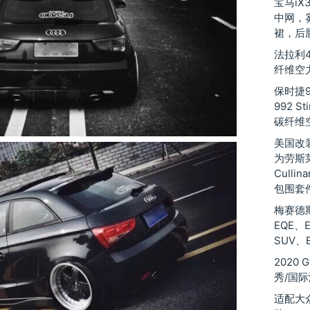
宝马iX
中网，
裙，后
法拉利48
纤维空
保时捷9
992 St
碳纤维
美国改装厂
为劳斯莱斯
Culli
包围套
梅赛德斯
EQE、
SUV、
2020
秀/国
适配大