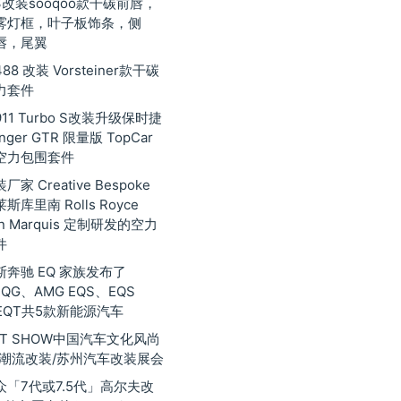
3改装sooqoo款干碳前唇，
雾灯框，叶子板饰条，侧
唇，尾翼
8 改装 Vorsteiner款干碳
力套件
11 Turbo S改装升级保时捷
inger GTR 限量版 TopCar
空力包围套件
家 Creative Bespoke
库里南 Rolls Royce
nan Marquis 定制研发的空力
件
奔驰 EQ 家族发布了
EQG、AMG EQS、EQS
EQT共5款新能源汽车
 GT SHOW中国汽车文化风尚
际潮流改装/苏州汽车改装展会
众「7代或7.5代」高尔夫改