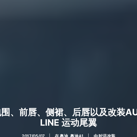
围、前唇、侧裙、后唇以及改装AUDI 
LINE 运动尾翼
2017/05/07
|
在
奥迪
,
奥迪A1
|
由
时讯改装