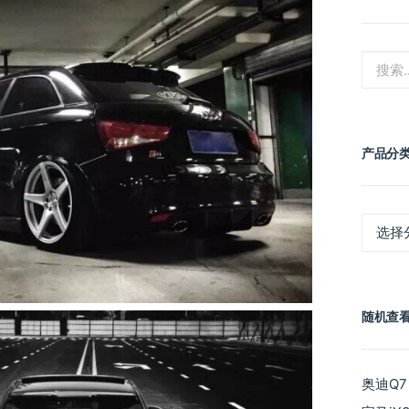
产品分
产
品
分
类
随机查
奥迪Q7