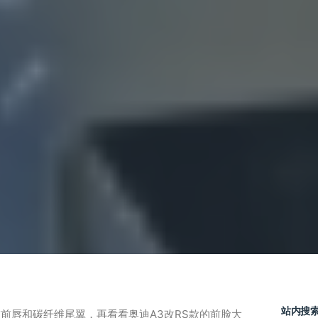
站内搜
维前唇和碳纤维尾翼，再看看奥迪A3改RS款的前脸大