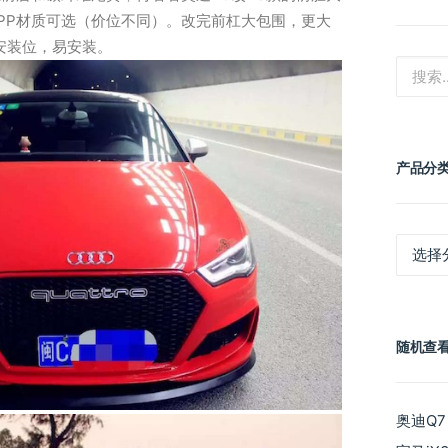
PP材质可选（价位不同）。改完前杠大包围，更大
:1安装位，易安装。
产品分
产
品
分
类
随机查
奥迪Q7