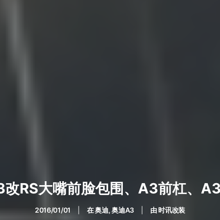
3改RS大嘴前脸包围、A3前杠、A
2016/01/01
|
在
奥迪
,
奥迪A3
|
由
时讯改装