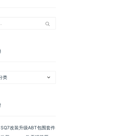
类
看
 SQ7改装升级ABT包围套件