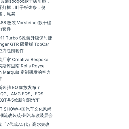
3改装sooqoo款干碳前唇，
雾灯框，叶子板饰条，侧
唇，尾翼
8 改装 Vorsteiner款干碳
力套件
11 Turbo S改装升级保时捷
inger GTR 限量版 TopCar
空力包围套件
家 Creative Bespoke
库里南 Rolls Royce
nan Marquis 定制研发的空力
件
奔驰 EQ 家族发布了
EQG、AMG EQS、EQS
EQT共5款新能源汽车
 GT SHOW中国汽车文化风尚
际潮流改装/苏州汽车改装展会
众「7代或7.5代」高尔夫改