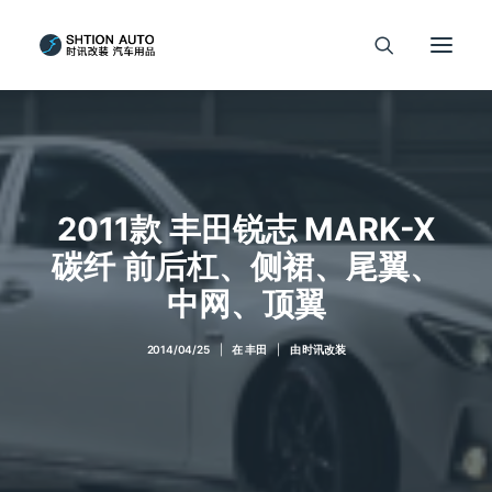
2011款 丰田锐志 MARK-X
碳纤 前后杠、侧裙、尾翼、
中网、顶翼
2014/04/25
|
在
丰田
|
由
时讯改装