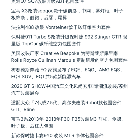
奥迪Q7 SQ7改装升级ABT包围套件
宝马iX3改装sooqoo款干碳前唇，中网，雾灯框，叶子
板饰条，侧裙，后唇，尾翼
法拉利488 改装 Vorsteiner款干碳纤维空力套件
保时捷911 Turbo S改装升级保时捷 992 Stinger GTR 限
量版 TopCar 碳纤维空力包围套件
美国改装厂家 Creative Bespoke 为劳斯莱斯库里南
Rolls Royce Cullinan Marquis 定制研发的空力包围套件
梅赛德斯奔驰 EQ 家族发布了EQE、EQG、AMG EQS、
EQS SUV、EQT共5款新能源汽车
2020 GT SHOW中国汽车文化风尚秀/国际潮流改装/苏州
汽车改装展会
适配大众「7代或7.5代」高尔夫改装Robot款包围套件
GTI、Rline
宝马3系2013年-2018年F30-F35改装M3 前杠、侧裙、
叶子板、后杠大包围
新款保时捷卡宴9Y0 改装 MTR 窄体包围套件