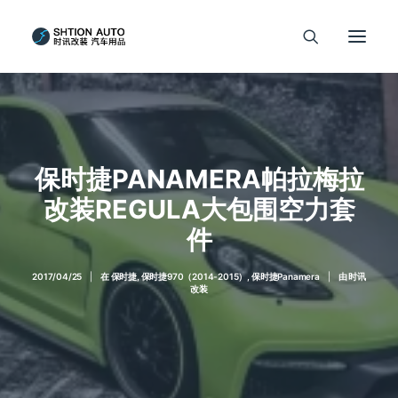
保时捷PANAMERA帕拉梅拉
改装REGULA大包围空力套
件
2017/04/25
|
在
保时捷
,
保时捷970（2014-2015）
,
保时捷Panamera
|
由
时讯
改装