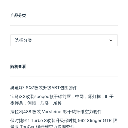
产品分类
产
品
分
类
随机查看
奥迪Q7 SQ7改装升级ABT包围套件
宝马iX3改装sooqoo款干碳前唇，中网，雾灯框，叶子
板饰条，侧裙，后唇，尾翼
法拉利488 改装 Vorsteiner款干碳纤维空力套件
保时捷911 Turbo S改装升级保时捷 992 Stinger GTR 限
量版 TopCar 碳纤维空力包围套件