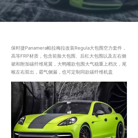
保时捷Panamera帕拉梅拉改装Regula大包围空力套件，
高等FRP材质，包含前脸大包围、后杠大包围以及左右侧
裙和附加碳纤维尾翼，大鸭嘴款包围大气稳重上档次，尾
喉左右双出，霸气侧漏，也可定制同款碳纤维机盖