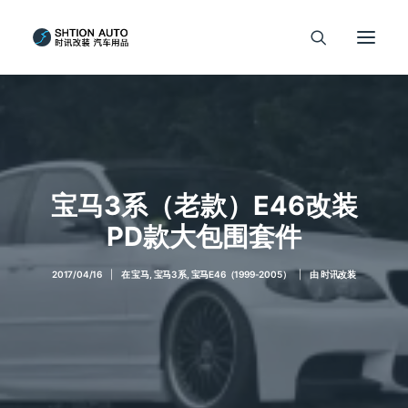
宝马3系（老款）E46改装
PD款大包围套件
2017/04/16
|
在
宝马
,
宝马3系
,
宝马E46（1999-2005）
|
由
时讯改装