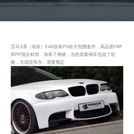
宝马3系（老款）E46改装PD款大包围套件，高品质FRP
和PP混合材质，加装了侧裙，当然原案例车也改了轮
毂，无现货库存，需要预定