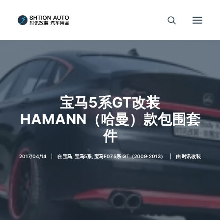
宝马5系GT改装
HAMANN（哈曼）款包围套
件
2017/04/14
|
在
宝马
,
宝马5系
,
宝马F07 5系 GT（2009-2013）
|
由
时讯改装