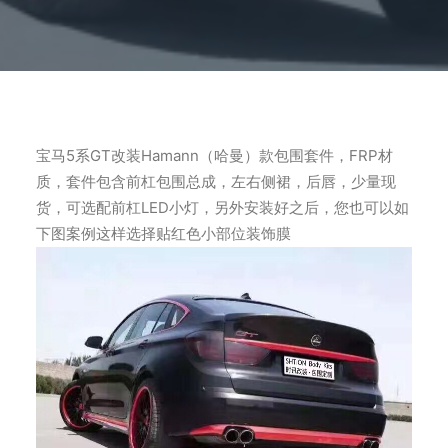
宝马5系GT改装Hamann（哈曼）款包围套件，FRP材
质，套件包含前杠包围总成，左右侧裙，后唇，少量现
货，可选配前杠LED小灯，另外安装好之后，您也可以如
下图案例这样选择贴红色小部位装饰膜