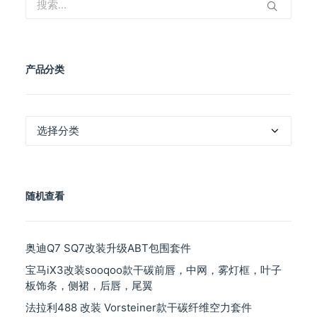
产品分类
产
品
分
类
随机查看
奥迪Q7 SQ7改装升级ABT包围套件
宝马iX3改装sooqoo款干碳前唇，中网，雾灯框，叶子
板饰条，侧裙，后唇，尾翼
法拉利488 改装 Vorsteiner款干碳纤维空力套件