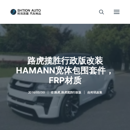
路虎揽胜行政版改装
HAMANN宽体包围套件，
FRP材质
2016/03/30
|
在
路虎
,
路虎揽胜行政版
|
由
时讯改装