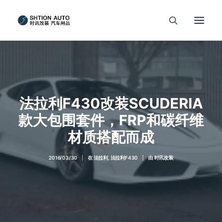
法拉利F430改装SCUDERIA
款大包围套件，FRP和碳纤维
材质搭配而成
2016/03/30
|
在
法拉利
,
法拉利F430
|
由
时讯改装