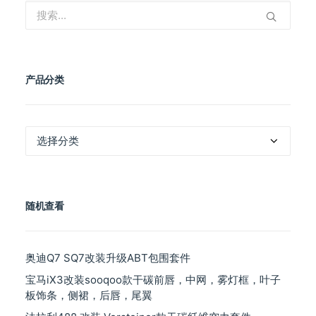
产品分类
产
品
分
类
随机查看
奥迪Q7 SQ7改装升级ABT包围套件
宝马iX3改装sooqoo款干碳前唇，中网，雾灯框，叶子
板饰条，侧裙，后唇，尾翼