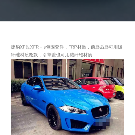
捷豹XF改XFR－s包围套件，FRP材质，前唇后唇可用碳
纤维材质改款，引擎盖也可用碳纤维材质