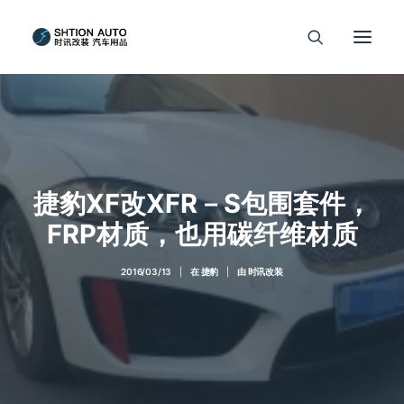
捷豹XF改XFR－S包围套件，
FRP材质，也用碳纤维材质
2016/03/13
|
在
捷豹
|
由
时讯改装