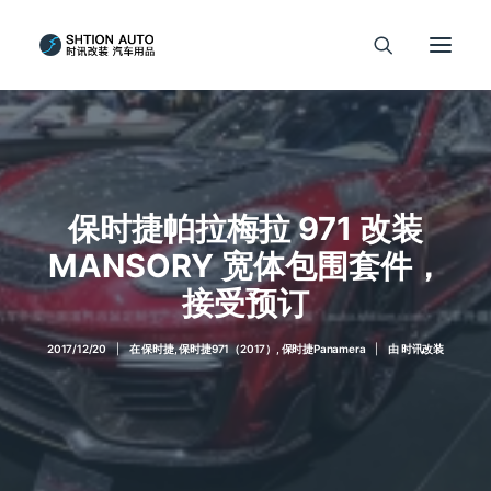
保时捷帕拉梅拉 971 改装
MANSORY 宽体包围套件，
接受预订
2017/12/20
|
在
保时捷
,
保时捷971（2017）
,
保时捷Panamera
|
由
时讯改装