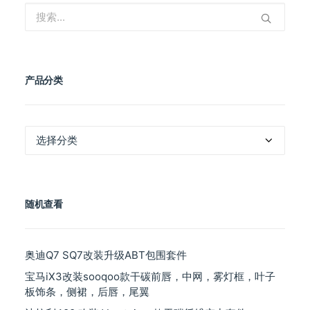
产品分类
产
品
分
类
随机查看
奥迪Q7 SQ7改装升级ABT包围套件
宝马iX3改装sooqoo款干碳前唇，中网，雾灯框，叶子
板饰条，侧裙，后唇，尾翼