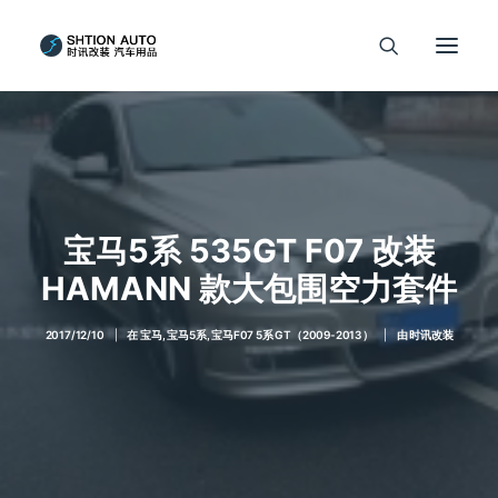
宝马5系 535GT F07 改装
HAMANN 款大包围空力套件
2017/12/10
|
在
宝马
,
宝马5系
,
宝马F07 5系 GT（2009-2013）
|
由
时讯改装