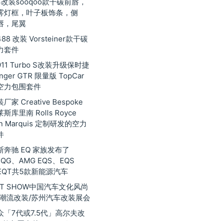
3改装sooqoo款干碳前唇，
雾灯框，叶子板饰条，侧
唇，尾翼
8 改装 Vorsteiner款干碳
力套件
11 Turbo S改装升级保时捷
inger GTR 限量版 TopCar
空力包围套件
家 Creative Bespoke
库里南 Rolls Royce
nan Marquis 定制研发的空力
件
奔驰 EQ 家族发布了
EQG、AMG EQS、EQS
EQT共5款新能源汽车
 GT SHOW中国汽车文化风尚
际潮流改装/苏州汽车改装展会
众「7代或7.5代」高尔夫改