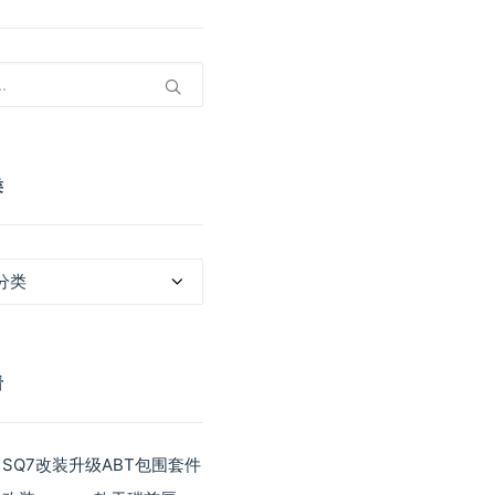
类
看
 SQ7改装升级ABT包围套件