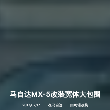
马自达MX-5改装宽体大包围
2017/07/17
|
在
马自达
|
由
时讯改装