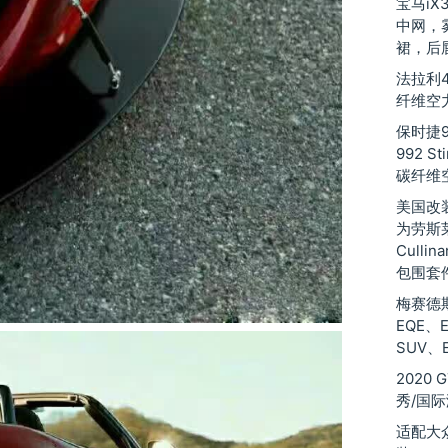
宝马iX
中网，
裙，后
法拉利48
纤维空
保时捷9
992 St
碳纤维
美国改装厂
为劳斯莱斯
Culli
包围套
梅赛德斯
EQE、
SUV、
2020
秀/国
适配大