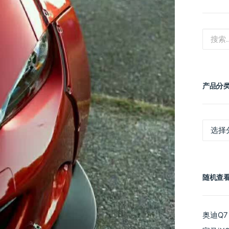
产品分
产
品
分
类
随机查
奥迪Q7