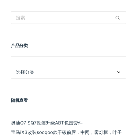
产品分类
产
品
分
类
随机查看
奥迪Q7 SQ7改装升级ABT包围套件
宝马iX3改装sooqoo款干碳前唇，中网，雾灯框，叶子