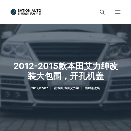
2012-2015款本田艾力绅改
装大包围，开孔机盖
2017/07/07
|
在
本田
,
本田艾力绅
|
由
时讯改装