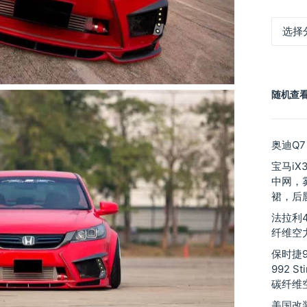
产
品
分
类
随机查
奥迪Q7
宝马iX
中网，
裙，后
法拉利48
纤维空
保时捷9
992 St
碳纤维
美国改装厂