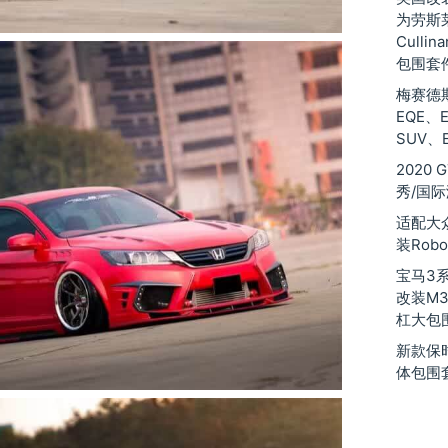
为劳斯莱斯
Culli
包围套
梅赛德斯
EQE、
SUV、
2020
秀/国
适配大
装Robo
宝马3系2
改装M
杠大包
新款保时
体包围