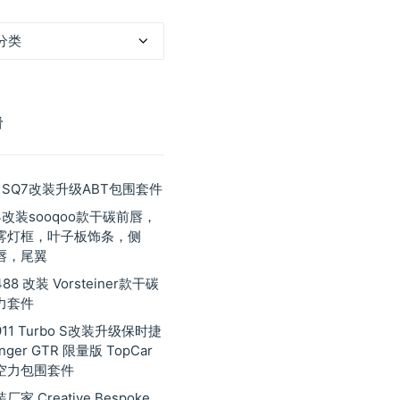
看
 SQ7改装升级ABT包围套件
3改装sooqoo款干碳前唇，
雾灯框，叶子板饰条，侧
唇，尾翼
8 改装 Vorsteiner款干碳
力套件
11 Turbo S改装升级保时捷
inger GTR 限量版 TopCar
空力包围套件
家 Creative Bespoke