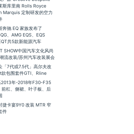
库里南 Rolls Royce
nan Marquis 定制研发的空力
件
奔驰 EQ 家族发布了
EQG、AMG EQS、EQS
EQT共5款新能源汽车
 GT SHOW中国汽车文化风尚
际潮流改装/苏州汽车改装展会
众「7代或7.5代」高尔夫改
t款包围套件GTI、Rline
013年-2018年F30-F35
3 前杠、侧裙、叶子板、后
围
捷卡宴9Y0 改装 MTR 窄
套件