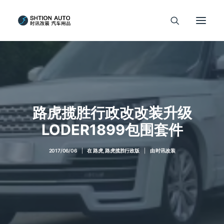
路虎揽胜行政改改装升级
LODER1899包围套件
2017/06/06
|
在
路虎
,
路虎揽胜行政版
|
由
时讯改装