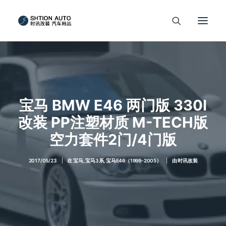
宝马 BMW E46 两门版 330I
改装 PP注塑材质 M-TECH版
空力套件2门/4门版
2017/05/23
|
在
宝马
,
宝马3系
,
宝马E46（1999-2005）
|
由
时讯改装