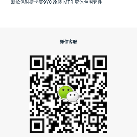
新款保时捷卡宴9Y0 改装 MTR 窄体包围套件
微信客服