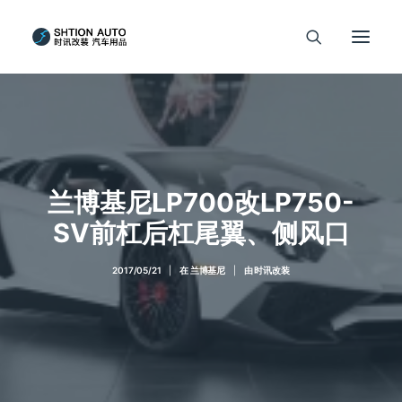
兰博基尼LP700改LP750-
SV前杠后杠尾翼、侧风口
2017/05/21
|
在
兰博基尼
|
由
时讯改装