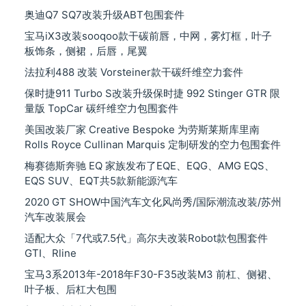
奥迪Q7 SQ7改装升级ABT包围套件
宝马iX3改装sooqoo款干碳前唇，中网，雾灯框，叶子
板饰条，侧裙，后唇，尾翼
法拉利488 改装 Vorsteiner款干碳纤维空力套件
保时捷911 Turbo S改装升级保时捷 992 Stinger GTR 限
量版 TopCar 碳纤维空力包围套件
美国改装厂家 Creative Bespoke 为劳斯莱斯库里南
Rolls Royce Cullinan Marquis 定制研发的空力包围套件
梅赛德斯奔驰 EQ 家族发布了EQE、EQG、AMG EQS、
EQS SUV、EQT共5款新能源汽车
2020 GT SHOW中国汽车文化风尚秀/国际潮流改装/苏州
汽车改装展会
适配大众「7代或7.5代」高尔夫改装Robot款包围套件
GTI、Rline
宝马3系2013年-2018年F30-F35改装M3 前杠、侧裙、
叶子板、后杠大包围