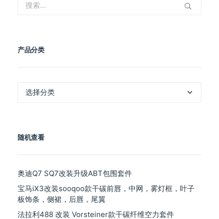
产品分类
产
品
分
类
随机查看
奥迪Q7 SQ7改装升级ABT包围套件
宝马iX3改装sooqoo款干碳前唇，中网，雾灯框，叶子
板饰条，侧裙，后唇，尾翼
法拉利488 改装 Vorsteiner款干碳纤维空力套件