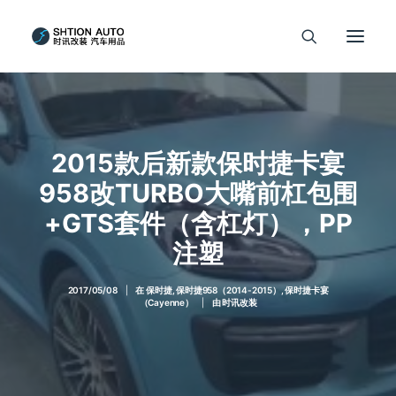
2015款后新款保时捷卡宴
958改TURBO大嘴前杠包围
+GTS套件（含杠灯），PP
注塑
2017/05/08
|
在
保时捷
,
保时捷958（2014-2015）
,
保时捷卡宴
（Cayenne）
|
由
时讯改装