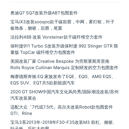
奥迪Q7 SQ7改装升级ABT包围套件
宝马iX3改装sooqoo款干碳前唇，中网，雾灯框，叶子
板饰条，侧裙，后唇，尾翼
法拉利488 改装 Vorsteiner款干碳纤维空力套件
保时捷911 Turbo S改装升级保时捷 992 Stinger GTR 限
量版 TopCar 碳纤维空力包围套件
美国改装厂家 Creative Bespoke 为劳斯莱斯库里南
Rolls Royce Cullinan Marquis 定制研发的空力包围套件
梅赛德斯奔驰 EQ 家族发布了EQE、EQG、AMG EQS、
EQS SUV、EQT共5款新能源汽车
2020 GT SHOW中国汽车文化风尚秀/国际潮流改装/苏州
汽车改装展会
适配大众「7代或7.5代」高尔夫改装Robot款包围套件
GTI、Rline
宝马3系2013年-2018年F30-F35改装M3 前杠、侧裙、
叶子板、后杠大包围