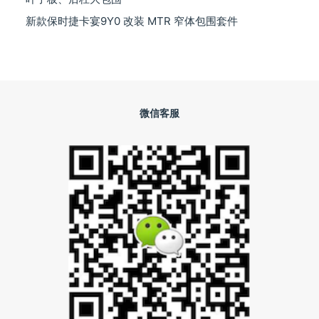
新款保时捷卡宴9Y0 改装 MTR 窄体包围套件
微信客服