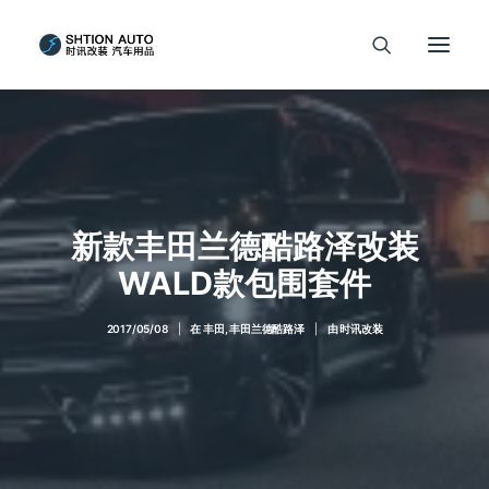
新款丰田兰德酷路泽改装
WALD款包围套件
2017/05/08
|
在
丰田
,
丰田兰德酷路泽
|
由
时讯改装