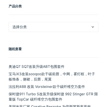
产品分类
产
品
分
类
随机查看
奥迪Q7 SQ7改装升级ABT包围套件
宝马iX3改装sooqoo款干碳前唇，中网，雾灯框，叶子
板饰条，侧裙，后唇，尾翼
法拉利488 改装 Vorsteiner款干碳纤维空力套件
保时捷911 Turbo S改装升级保时捷 992 Stinger GTR 限
量版 TopCar 碳纤维空力包围套件
美国改装厂家 Creative Bespoke 为劳斯莱斯库里南