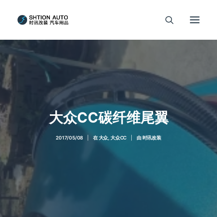
大众CC碳纤维尾翼
2017/05/08
|
在
大众
,
大众CC
|
由
时讯改装