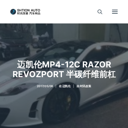
迈凯伦MP4-12C RAZOR
REVOZPORT 半碳纤维前杠
2017/05/08
|
在
迈凯伦
|
由
时讯改装