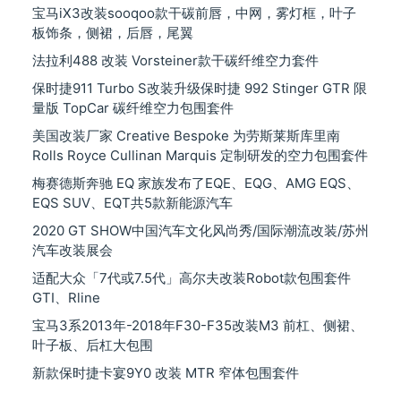
宝马iX3改装sooqoo款干碳前唇，中网，雾灯框，叶子
板饰条，侧裙，后唇，尾翼
法拉利488 改装 Vorsteiner款干碳纤维空力套件
保时捷911 Turbo S改装升级保时捷 992 Stinger GTR 限
量版 TopCar 碳纤维空力包围套件
美国改装厂家 Creative Bespoke 为劳斯莱斯库里南
Rolls Royce Cullinan Marquis 定制研发的空力包围套件
梅赛德斯奔驰 EQ 家族发布了EQE、EQG、AMG EQS、
EQS SUV、EQT共5款新能源汽车
2020 GT SHOW中国汽车文化风尚秀/国际潮流改装/苏州
汽车改装展会
适配大众「7代或7.5代」高尔夫改装Robot款包围套件
GTI、Rline
宝马3系2013年-2018年F30-F35改装M3 前杠、侧裙、
叶子板、后杠大包围
新款保时捷卡宴9Y0 改装 MTR 窄体包围套件