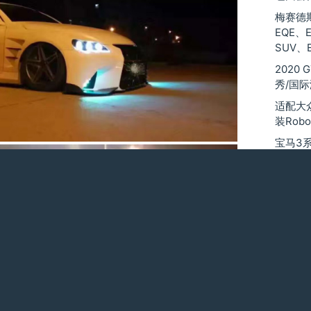
梅赛德斯
EQE、
SUV、
2020
秀/国
适配大
装Robo
宝马3系2
改装M
杠大包
新款保时
体包围