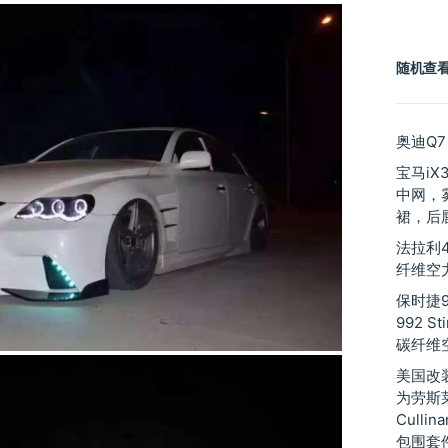
分
类
随机查
奥迪Q7
宝马iX
中网，
裙，后
法拉利48
纤维空
保时捷9
992 St
碳纤维
美国改装厂
为劳斯莱斯
Culli
包围套