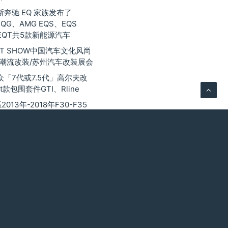
奔驰 EQ 家族发布了
EQG、AMG EQS、EQS
EQT共5款新能源汽车
 GT SHOW中国汽车文化风尚
际潮流改装/苏州汽车改装展会
众「7代或7.5代」高尔夫改
t款包围套件GTI、Rline
013年-2018年F30-F35
3 前杠、侧裙、叶子板、后
围
捷卡宴9Y0 改装 MTR 窄
套件