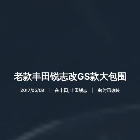
老款丰田锐志改GS款大包围
2017/05/08
|
在
丰田
,
丰田锐志
|
由
时讯改装