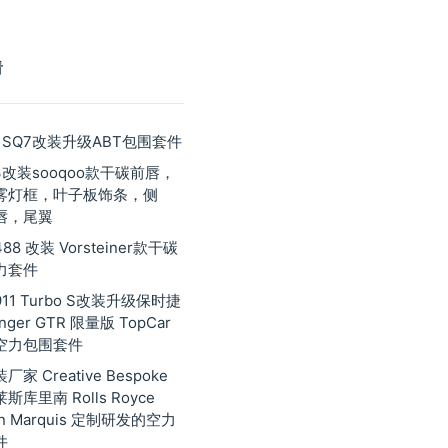
看
 SQ7改装升级ABT包围套件
3改装sooqoo款干碳前唇，
雾灯框，叶子板饰条，侧
唇，尾翼
8 改装 Vorsteiner款干碳
力套件
11 Turbo S改装升级保时捷
inger GTR 限量版 TopCar
空力包围套件
家 Creative Bespoke
库里南 Rolls Royce
nan Marquis 定制研发的空力
件