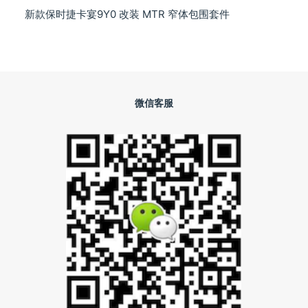
新款保时捷卡宴9Y0 改装 MTR 窄体包围套件
微信客服