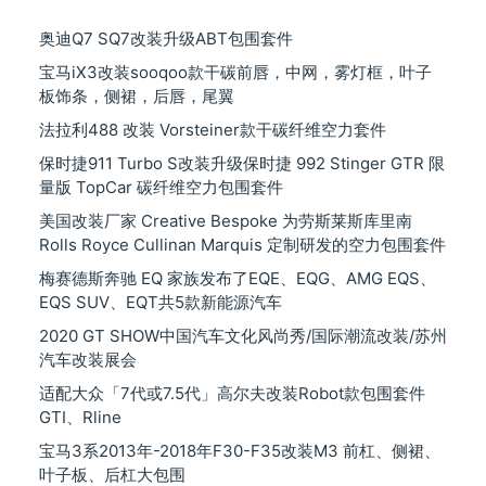
奥迪Q7 SQ7改装升级ABT包围套件
宝马iX3改装sooqoo款干碳前唇，中网，雾灯框，叶子
板饰条，侧裙，后唇，尾翼
法拉利488 改装 Vorsteiner款干碳纤维空力套件
保时捷911 Turbo S改装升级保时捷 992 Stinger GTR 限
量版 TopCar 碳纤维空力包围套件
美国改装厂家 Creative Bespoke 为劳斯莱斯库里南
Rolls Royce Cullinan Marquis 定制研发的空力包围套件
梅赛德斯奔驰 EQ 家族发布了EQE、EQG、AMG EQS、
EQS SUV、EQT共5款新能源汽车
2020 GT SHOW中国汽车文化风尚秀/国际潮流改装/苏州
汽车改装展会
适配大众「7代或7.5代」高尔夫改装Robot款包围套件
GTI、Rline
宝马3系2013年-2018年F30-F35改装M3 前杠、侧裙、
叶子板、后杠大包围