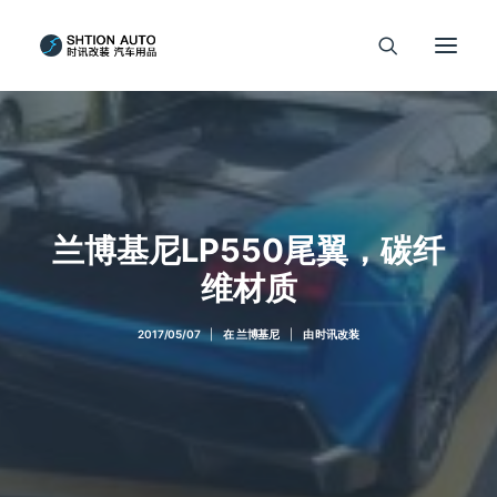
兰博基尼LP550尾翼，碳纤
维材质
2017/05/07
|
在
兰博基尼
|
由
时讯改装