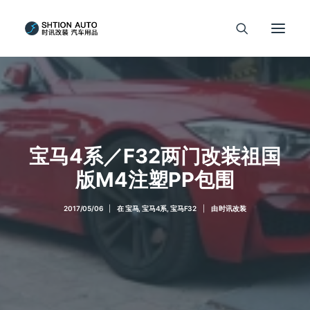
宝马4系／F32两门改装祖国
版M4注塑PP包围
2017/05/06
|
在
宝马
,
宝马4系
,
宝马F32
|
由
时讯改装