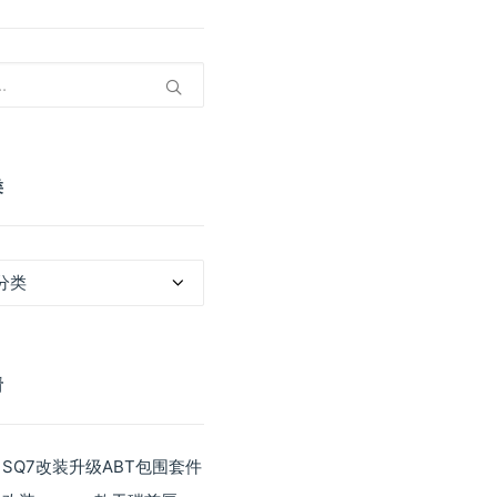
类
看
 SQ7改装升级ABT包围套件