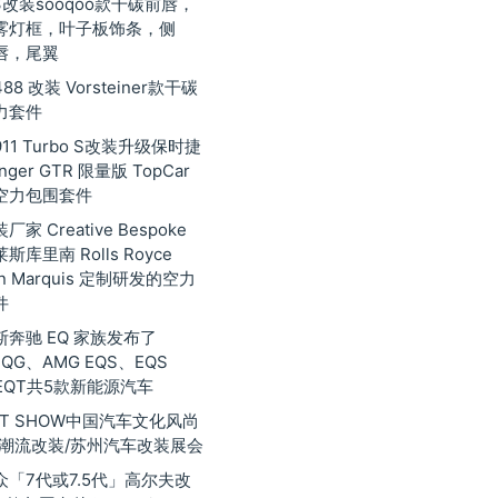
3改装sooqoo款干碳前唇，
雾灯框，叶子板饰条，侧
唇，尾翼
8 改装 Vorsteiner款干碳
力套件
11 Turbo S改装升级保时捷
inger GTR 限量版 TopCar
空力包围套件
家 Creative Bespoke
库里南 Rolls Royce
nan Marquis 定制研发的空力
件
奔驰 EQ 家族发布了
EQG、AMG EQS、EQS
EQT共5款新能源汽车
 GT SHOW中国汽车文化风尚
际潮流改装/苏州汽车改装展会
众「7代或7.5代」高尔夫改