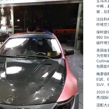
宝马iX
中网，
裙，后
法拉利48
纤维空
保时捷9
992 St
碳纤维
美国改装厂
为劳斯莱斯
Culli
包围套
梅赛德斯
EQE、
SUV、
2020
秀/国
适配大