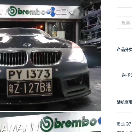
产品分
产
品
分
类
随机查
奥迪Q7