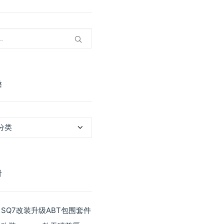
类
看
 SQ7改装升级ABT包围套件