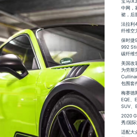
宝马iX
中网，
裙，后
法拉利48
纤维空
保时捷9
992 St
碳纤维
美国改装厂
为劳斯莱斯
Culli
包围套
梅赛德斯
EQE、
SUV、
2020
秀/国
适配大