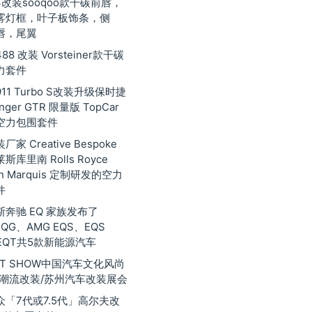
3改装sooqoo款干碳前唇，
雾灯框，叶子板饰条，侧
唇，尾翼
8 改装 Vorsteiner款干碳
力套件
11 Turbo S改装升级保时捷
inger GTR 限量版 TopCar
空力包围套件
家 Creative Bespoke
库里南 Rolls Royce
nan Marquis 定制研发的空力
件
奔驰 EQ 家族发布了
EQG、AMG EQS、EQS
EQT共5款新能源汽车
 GT SHOW中国汽车文化风尚
际潮流改装/苏州汽车改装展会
众「7代或7.5代」高尔夫改