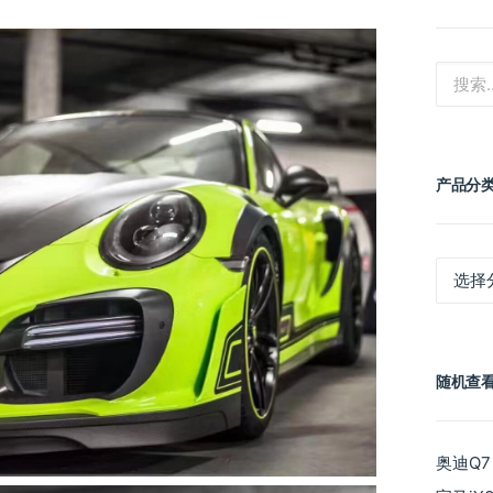
产品分
产
品
分
类
随机查
奥迪Q7