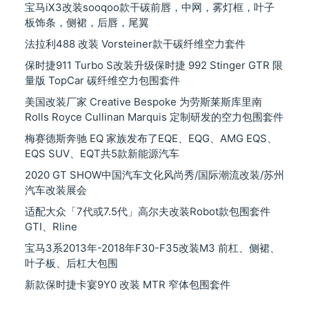
宝马iX3改装sooqoo款干碳前唇，中网，雾灯框，叶子
板饰条，侧裙，后唇，尾翼
法拉利488 改装 Vorsteiner款干碳纤维空力套件
保时捷911 Turbo S改装升级保时捷 992 Stinger GTR 限
量版 TopCar 碳纤维空力包围套件
美国改装厂家 Creative Bespoke 为劳斯莱斯库里南
Rolls Royce Cullinan Marquis 定制研发的空力包围套件
梅赛德斯奔驰 EQ 家族发布了EQE、EQG、AMG EQS、
EQS SUV、EQT共5款新能源汽车
2020 GT SHOW中国汽车文化风尚秀/国际潮流改装/苏州
汽车改装展会
适配大众「7代或7.5代」高尔夫改装Robot款包围套件
GTI、Rline
宝马3系2013年-2018年F30-F35改装M3 前杠、侧裙、
叶子板、后杠大包围
新款保时捷卡宴9Y0 改装 MTR 窄体包围套件