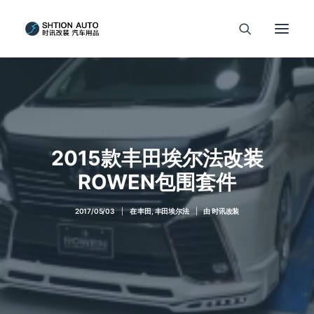
2015款丰田埃尔法改装
ROWEN包围套件
2017/05/03
|
在
丰田
,
丰田埃尔法
|
由
时讯改装