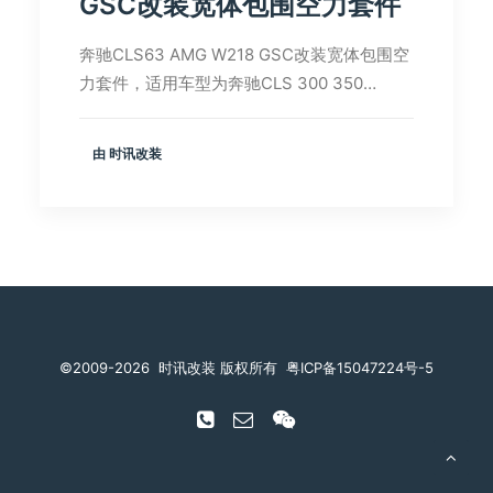
GSC改装宽体包围空力套件
奔驰CLS63 AMG W218 GSC改装宽体包围空
力套件，适用车型为奔驰CLS 300 350…
由 时讯改装
©️2009-2026
时讯改装 版权所有
粤ICP备15047224号-5