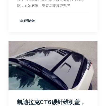
隙，原始底漆，安装后喷漆或贴膜
由 时讯改装
凯迪拉克CT6碳纤维机盖，