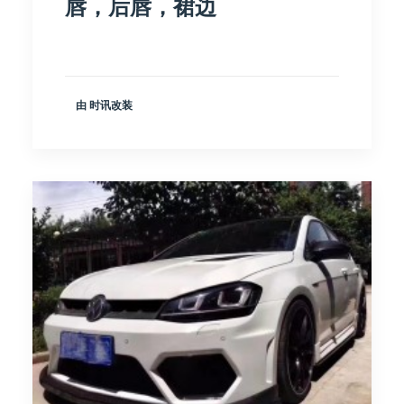
唇，后唇，裙边
由 时讯改装