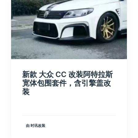
新款 大众 CC 改装阿特拉斯
宽体包围套件，含引擎盖改
装
由 时讯改装