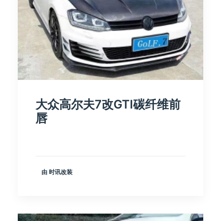
大众高尔夫7改GTI碳纤维前
唇
由 时讯改装