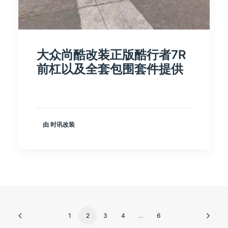
大众尚酷改装正版酷行者7R
前杠以及全套包围套件提供
由 时讯改装
1
2
3
4
…
6