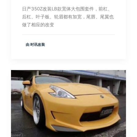
日产350Z改装LB款宽体大包围套件，前杠、
后杠、叶子板、轮眉都有加宽，尾唇、尾翼也
做了相应的改变
由 时讯改装