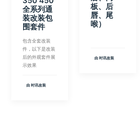
350 450
板、后
全系列通
唇、尾
装改装包
喉）
围套件
包含全套改装
件，以下是改装
后的外观套件展
由 时讯改装
示效果
由 时讯改装