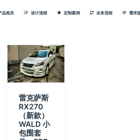
产品相关
设计流程
定制案例
业务流程
需求
雷克萨斯
RX270
（新款）
WALD 小
包围套