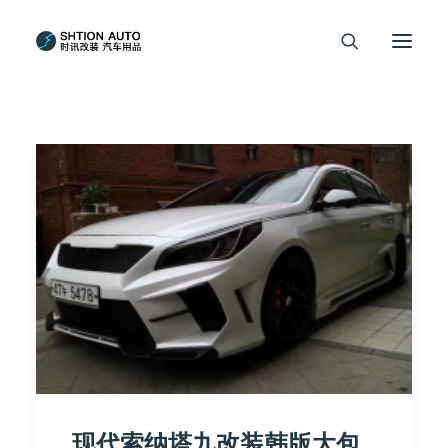
现代索纳塔九改装韩版大包