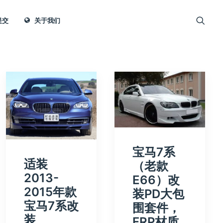
提交
关于我们
宝马7系
适装
（老款
2013-
E66）改
2015年款
装PD大包
宝马7系改
围套件，
装
FRP材质