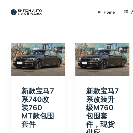
Home
新款宝马7
新款宝马7
系740改
系改装升
装760
级M760
MT款包围
包围套
套件
件，现货
供应，