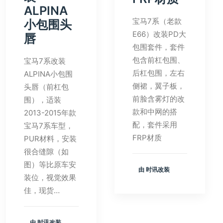
ALPINA
宝马7系（老款
小包围头
E66）改装PD大
唇
包围套件，套件
包含前杠包围、
宝马7系改装
后杠包围，左右
ALPINA小包围
侧裙，翼子板，
头唇（前杠包
前脸含雾灯的改
围），适装
款和中网的搭
2013-2015年款
配，套件采用
宝马7系车型，
FRP材质
PUR材料，安装
很合缝隙（如
图）等比原车安
由 时讯改装
装位，视觉效果
佳，现货…
由 时讯改装