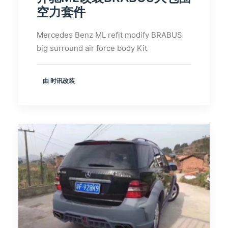
空力套件
Mercedes Benz ML refit modify BRABUS
big surround air force body Kit
由 时讯改装