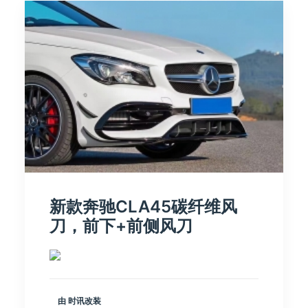
新款奔驰CLA45碳纤维风
刀，前下+前侧风刀
由 时讯改装