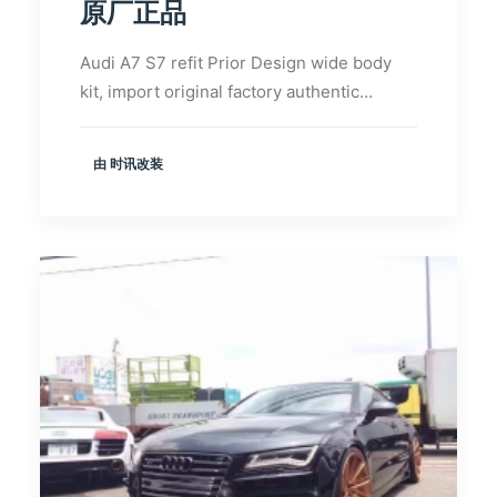
原厂正品
Audi A7 S7 refit Prior Design wide body
kit, import original factory authentic…
由 时讯改装